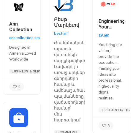
Բեսթ
Engineering
Ann
Մարկետփլեյս
Your
Collection
Vision into
best.am
z9.am
anncollection.am
Reality
Ժամանակակից,
You bring the
Designed in
արագ և
vision, I
Armenia,Loved
վստահելի
provide the
Worldwide
մարքեթփլեյս։
execution.
Լավագույն
Turning your
BUSINESS & SERVICES
առաջարկները
ideas into
գնորդների
professional,
համար և
high-quality
2
ամենաշահավետ
digital
պայմանները
realities.
վաճառողների
համար՝
TECH & STARTUPS
մեկ
հարթակում
3
E-COMMERCE