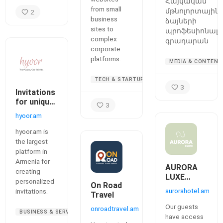
Հայկական
from small
մթնոլորտային
2
business
ձայների
sites to
պրոֆեսիոնալ
complex
գրադարան
corporate
platforms.
MEDIA & CONTENT
TECH & STARTUPS
3
Invitations
for unique
3
guests ✨
hyoor.am
hyoor.am is
the largest
platform in
Armenia for
AURORA
creating
LUXE
personalized
On Road
Country
aurorahotel.am
invitations.
Travel
hotel at
the foot of
Our guests
onroadtravel.am
BUSINESS & SERVICES
wooded
have access