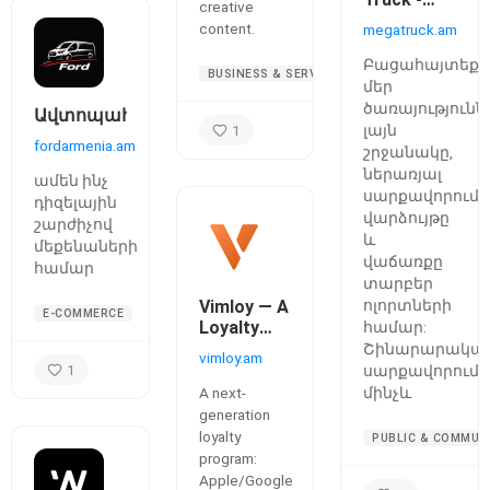
creative
Հատուկ
content.
megatruck.am
սարքավորու
վարձույթ,
Բացահայտեք
BUSINESS & SERVICES
վաճառք
մեր
և
ծառայությունն
Ավտոպահեստամասեր
աշխատանք
1
լայն
առաջարկնե
fordarmenia.am
շրջանակը,
ներառյալ
ամեն ինչ
սարքավորումն
դիզելային
վարձույթը
շարժիչով
և
մեքենաների
վաճառքը
համար
տարբեր
Vimloy — A
ոլորտների
E-COMMERCE
Loyalty
համար:
Platform
Շինարարակա
vimloy.am
for
1
սարքավորումն
Businesses
A next-
մինչև
generation
loyalty
PUBLIC & COMMUN
program:
Apple/Google