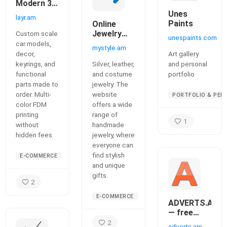
Modern 3D
Printing
Unes
layr.am
Studio in
Paints
Online
Yerevan
Jewelry
Custom scale
unespaints.com
Store
car models,
mystyle.am
decor,
Art gallery
keyrings, and
Silver, leather,
and personal
functional
and costume
portfolio
parts made to
jewelry. The
order. Multi-
website
PORTFOLIO & PER
color FDM
offers a wide
printing
range of
1
without
handmade
hidden fees.
jewelry, where
everyone can
find stylish
E-COMMERCE
and unique
gifts.
2
E-COMMERCE
ADVERTS.AM
— free
classifieds
2
adverts.am