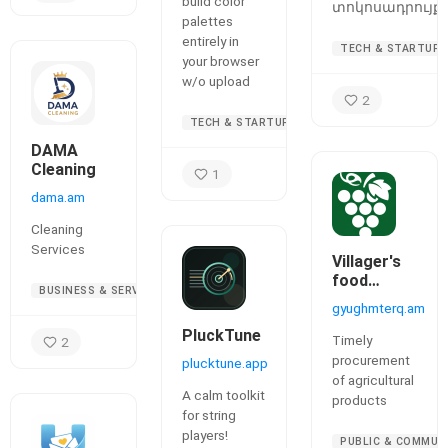
build color
տոկոսադրույքն
palettes
entirely in
TECH & STARTUPS
your browser
w/o upload
2
TECH & STARTUPS
DAMA
Cleaning
1
dama.am
Cleaning
Services
Villager's
food
BUSINESS & SERVICES
reception
gyughmterq.am
point
PluckTune
Timely
2
procurement
plucktune.app
of agricultural
A calm toolkit
products
for string
players!
PUBLIC & COMMUN