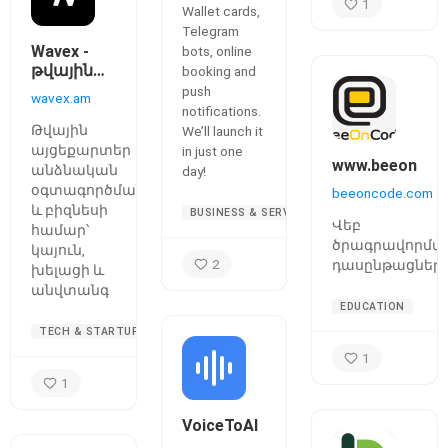
1
Wallet cards,
Telegram
Wavex -
bots, online
թվային
booking and
այցեքարտեր
push
wavex.am
notifications.
Թվային
We’ll launch it
այցեքարտեր
in just one
www.beeoncod
անձնական
day!
օգտագործման
beeoncode.com
և բիզնեսի
BUSINESS & SERVICES
Վեբ
համար՝
ծրագրավորմա
կայուն,
2
դասընթացներ
խելացի և
անվտանգ
EDUCATION
TECH & STARTUPS
1
1
VoiceToAI