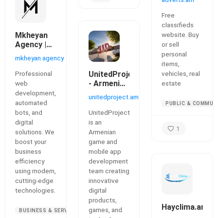
for buying
and selling
Free
goods and
classifieds
services
Mkheyan
website. Buy
Agency |
or sell
Professional
personal
mkheyan.agency
Web
items,
Development
Professional
UnitedProject
vehicles, real
&
- Armenian
web
estate
Automation
Game
development,
unitedproject.am
Development
automated
PUBLIC & COMMUN
Team
bots, and
UnitedProject
digital
is an
1
solutions. We
Armenian
boost your
game and
business
mobile app
efficiency
development
using modern,
team creating
cutting-edge
innovative
technologies.
digital
products,
Hayclima.am
games, and
BUSINESS & SERVICES