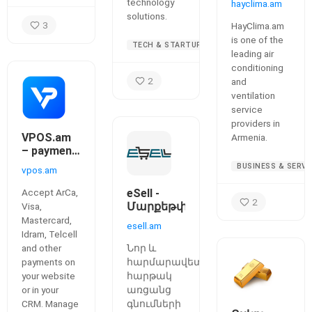
technology
hayclima.am
solutions.
3
HayClima.am
is one of the
TECH & STARTUPS
leading air
conditioning
2
and
ventilation
service
providers in
VPOS.am
Armenia.
– payment
acceptance
BUSINESS & SERVI
vpos.am
in Armenia
Accept ArCa,
eSell -
2
Մարքեթփլեյս
Visa,
Mastercard,
esell.am
Idram, Telcell
and other
Նոր և
payments on
հարմարավետ
your website
հարթակ
or in your
առցանց
CRM. Manage
գնումների