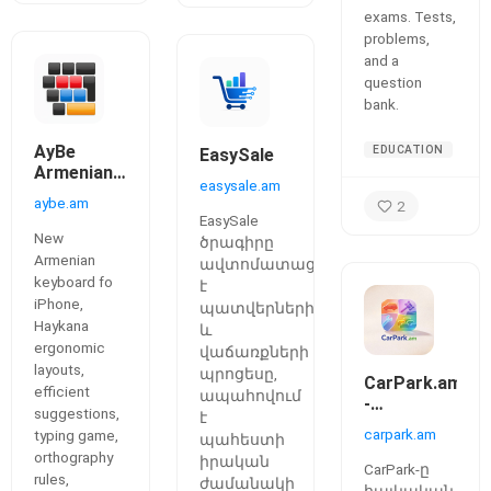
exams. Tests,
problems,
and a
question
bank.
AyBe
EDUCATION
EasySale
Armenian
easysale.am
keyboard
aybe.am
2
for iPhone
EasySale
New
ծրագիրը
Armenian
ավտոմատացնում
keyboard fo
է
iPhone,
պատվերների
Haykana
և
ergonomic
վաճառքների
layouts,
պրոցեսը,
CarPark.am
efficient
ապահովում
-
suggestions,
է
Հայկական
carpark.am
typing game,
պահեստի
առաջին
orthography
իրական
մեծ
CarPark-ը
rules,
ժամանակի
էկոհամակար
հայկական