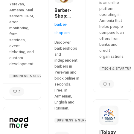
is an online
Yerevan,
platform
Armenia. Mail
Barber-
operating in
Shop:
servers, CRM,
Armenia that
online
error
barber-
helps people
barber
monitoring,
compare loan
booking in
shop.am
form
Yerevan
offers from
services,
Discover
banks and
event
barbershops
credit
ticketing, and
and
organizations.
custom
independent
development.
barbers in
TECH & STARTUPS
Yerevan and
BUSINESS & SERVICES
book online in
seconds.
1
Free, in
2
Armenian,
English and
Russian.
BUSINESS & SERVICES
ITology