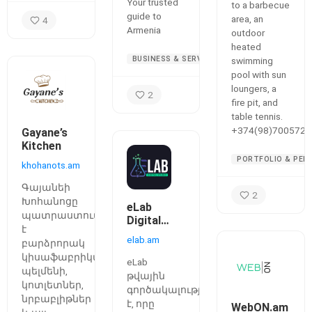
mountains
Your trusted
to a barbecue
guide to
area, an
4
Armenia
outdoor
heated
BUSINESS & SERVICES
swimming
pool with sun
loungers, a
2
fire pit, and
table tennis.
+374(98)700572
Gayane’s
Kitchen
PORTFOLIO & PER
khohanots.am
Գայանեի
2
Խոհանոցը
eLab
պատրաստում
Digital
է
Studio
elab.am
բարձրորակ
կիսաֆաբրիկատներ՝
eLab
պելմենի,
թվային
կոտլետներ,
գործակալություն
նրբաբլիթներ
է, որը
WebON.am