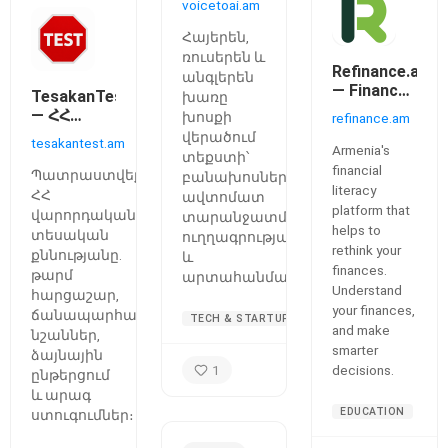
voicetoai.am
Հայերեն,
ռուսերեն և
Refinance.am
անգլերեն
— Finances
TesakanTest.am
խառը
Simplified
— ՀՀ
խոսքի
refinance.am
վարորդական
վերածում
tesakantest.am
Armenia's
տեսական
տեքստի՝
financial
թեստեր
Պատրաստվեք
բանախոսների
և
literacy
ՀՀ
ավտոմատ
ճանապարհային
platform that
վարորդական
տարանջատմամբ,
նշաններ
helps to
տեսական
ուղղագրությամբ
rethink your
քննությանը․
և
finances.
թարմ
արտահանմամբ։
Understand
հարցաշար,
your finances,
ճանապարհային
TECH & STARTUPS
and make
նշաններ,
smarter
ձայնային
1
decisions.
ընթերցում
և արագ
EDUCATION
ստուգումներ։