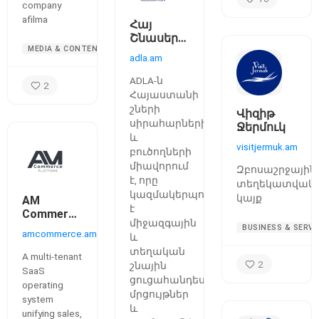
company
afilma
Հայ
Շնասերների
MEDIA & CONTENT
Ասոցիացիա
adla.am
ADLA-ն
2
Հայաստանի
շների
Վիզիթ
սիրահարների
Ջերմուկ
և
visitjermuk.am
բուծողների
միավորում
Զբոսաշրջային
է, որը
տեղեկատվակ
կազմակերպում
կայք
AM
է
Commerce
միջազգային
Platform
BUSINESS & SERVI
amcommerce.am
և
—
տեղական
Commerce
A multi-tenant
2
շնային
Operating
SaaS
ցուցահանդեսներ,
System
operating
for
մրցույթներ
system
Businesses
և
unifying sales,