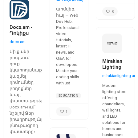
platform
արմվեբ․
8
հայ — Web
Dev Hub:
Docx.am -
Professional
Դոկիքս
video
tutorials,
docx.am
latest IT
Մի քանի
news, and
րոպեում
Q&A for
Mirakian
դուք
developers.
Lighting
կկարողանաք
Master your
mirakianlighting.am
կազմել
coding skills
դիմումներ,
with us!
Modern
բողոքներ
lighting store
և այլ
EDUCATION
offering
փաստաթղթեր
chandeliers,
Docx.am-ում՝
wall lights,
1
նշելով Ձեր
and LED
իրադրութոյւնը
solutions for
բնութագրող
homes and
փաստերը։
businesses.