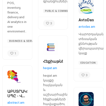
գրանցումներ։
POS,
inventory,
PUBLIC & COMMUNITY
finance,
delivery and
AvtoDas
AI analytics in
3
one
avtodas.am
environment..
Վարորդական
տեսական
BUSINESS & SERVICES
քննության
վերապատրաս
կայք
1
Հեքիաթներ
EDUCATION
heqiat.am
3
heqiat.am
կայքը
հայկական
և
ԱԲՍՏՐԱԿՏ
աշխարհային
ՍՊԸ - Վեբ
հեքիաթների
կայքերի
abstract.am
հավաքածու
պատրաստում,