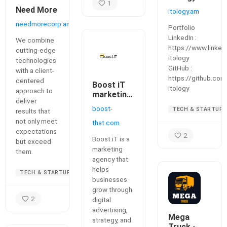
1
Need More
itology.am
needmorecorp.am
Portfolio
LinkedIn :
We combine
https://www.linked
cutting-edge
itology
technologies
GitHub :
with a client-
https://github.com
centered
Boost iT
itology
approach to
marketing
deliver
agency
boost-
TECH & STARTUPS
results that
not only meet
that.com
expectations
2
Boost iT is a
but exceed
marketing
them.
agency that
helps
TECH & STARTUPS
businesses
grow through
2
digital
advertising,
Mega
strategy, and
Truck -