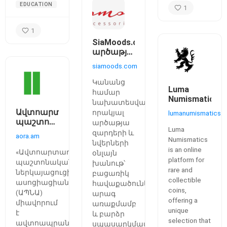
EDUCATION
1
1
SiaMoods.com
արծաթյա
զարդերի
siamoods.com
օնլայն
խանութ
Կանանց
Luma
համար
Numismatics
նախատեսված
Ավտոարտադրողների
որակյալ
lumanumismatics.
պաշտոնական
արծաթյա
Luma
ներկայացուցիչների
զարդերի և
aora.am
Numismatics
ասոցիացիա
նվերների
is an online
«Ավտոարտադրողների
օնլայն
platform for
պաշտոնական
խանութ՝
rare and
ներկայացուցիչների
բացառիկ
collectible
ասոցիացիան»
հավաքածուներով,
coins,
(ԱՊՆԱ)
արագ
offering a
միավորում
առաքմամբ
unique
է
և բարձր
selection that
ավտոապրանքանիշների
սպասարկմամբ։