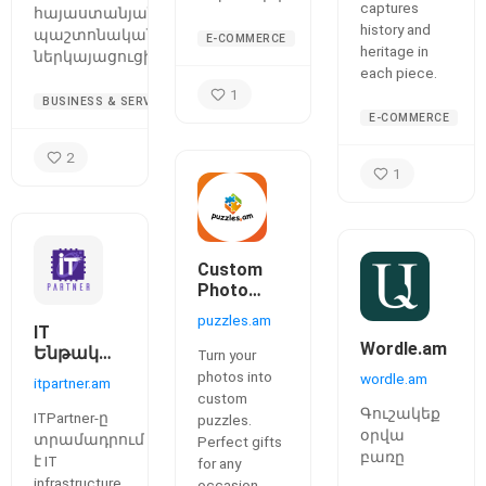
captures
հայաստանյան
history and
պաշտոնական
E-COMMERCE
heritage in
ներկայացուցիչներին։
each piece.
1
BUSINESS & SERVICES
E-COMMERCE
2
1
Custom
Photo
Puzzles in
puzzles.am
Armenia |
IT
Wordle.am
puzzles.am
Ենթակառուցվածքային
Turn your
Լուծումներ
photos into
wordle.am
itpartner.am
custom
Գուշակեք
ITPartner-ը
puzzles.
օրվա
տրամադրում
Perfect gifts
բառը
է IT
for any
infrastructure
occasion.