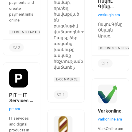
Ոսկու
payments and
համար,
Գինը
create
որտեղ
Օնլայն |
payment links
հավաքված
voskugin.am
Vosku Gin
online.
են
Ոսկու Գինը
բազմաթիվ
Օնլայն
վաճառողներ:
TECH & STARTUPS
Արագ
Բացեք ձեր
առցանց
2
BUSINESS & SERVI
խանութը
և սկսեք
հեշտությամբ
1
վաճառել։
E-COMMERCE
PIT — IT
1
Services &
Digital
pit.am
Varkonline.am
Products
IT services
varkonline.am
and digital
VarkOnline.am
products in