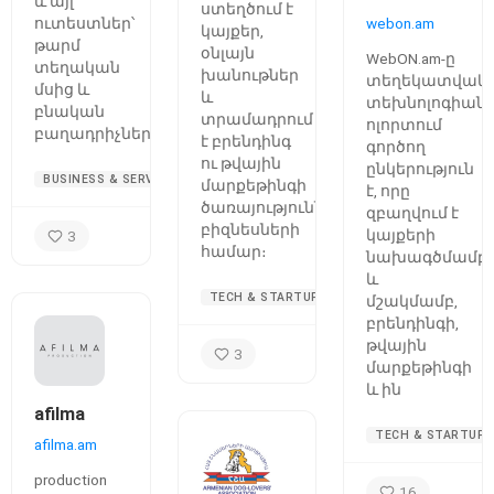
և այլ
ստեղծում է
ուտեստներ՝
webon.am
կայքեր,
թարմ
օնլայն
WebON.am-ը
տեղական
խանութներ
տեղեկատվակ
մսից և
և
տեխնոլոգիան
բնական
տրամադրում
ոլորտում
բաղադրիչներով։
է բրենդինգ
գործող
ու թվային
ընկերություն
BUSINESS & SERVICES
մարքեթինգի
է, որը
ծառայություններ
զբաղվում է
բիզնեսների
կայքերի
3
համար։
նախագծմամբ
և
TECH & STARTUPS
մշակմամբ,
բրենդինգի,
թվային
3
մարքեթինգի
և ին
afilma
TECH & STARTUPS
afilma.am
production
16