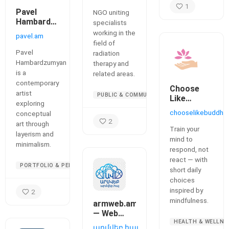
Therapeutic
1
Radiology
Pavel
NGO uniting
Hambardzumyan
specialists
—
working in the
pavel.am
Contemporary
field of
Artist,
Pavel
radiation
Conceptual
Hambardzumyan
therapy and
Art
is a
related areas.
contemporary
Choose
artist
PUBLIC & COMMUNITY
Like
exploring
Buddha
chooselikebuddha
conceptual
2
art through
Train your
layerism and
mind to
minimalism.
respond, not
react — with
PORTFOLIO & PERSONAL
short daily
choices
inspired by
2
mindfulness.
armweb.am
— Web
development
HEALTH & WELLNE
արմվեբ.հայ