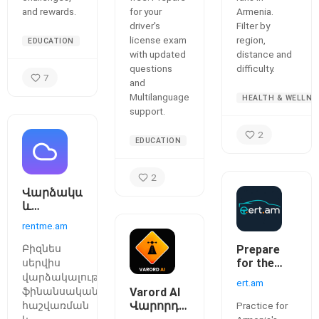
and rewards.
for your
Armenia.
driver's
Filter by
license exam
region,
EDUCATION
with updated
distance and
questions
difficulty.
7
and
Multilanguage
HEALTH & WELLNE
support.
2
EDUCATION
2
Վարձակալության
և
ավտոպարկի
rentme.am
կառավարման
էկոհամակարգ
Բիզնես
Prepare
for the
սերվիս
2026
վարձակալության,
ert.am
driving
ֆինանսական
Varord AI
licence
Վարորդական
հաշվառման
Practice for
theory