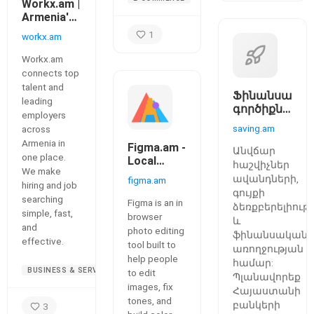
Workx.am |
Armenia's
newest
1
workx.am
Job
Platform
Workx.am
connects top
talent and
Ֆինանսակա
leading
գործիքներ
employers
Հայաստանի
saving.am
across
համար
Armenia in
Figma.am -
Անվճար
one place.
Local
հաշվիչներ
We make
Image
ավանդների,
figma.am
hiring and job
Editor &
գույքի
searching
Palette
Figma is an in
ձեռքբերելիութ
simple, fast,
Builder
browser
և
and
photo editing
ֆինանսական
effective.
tool built to
առողջության
help people
համար:
BUSINESS & SERVICES
to edit
Պլանավորեք
images, fix
Հայաստանի
tones, and
բանկերի
3