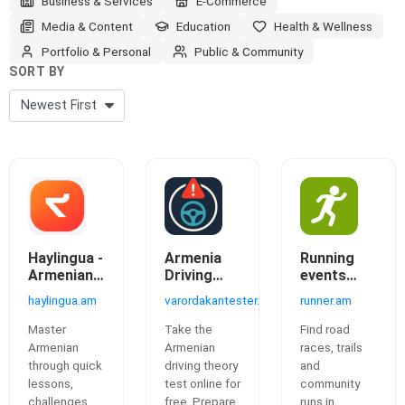
Business & Services
E-Commerce
Media & Content
Education
Health & Wellness
Portfolio & Personal
Public & Community
SORT BY
Haylingua -
Armenia
Running
Armenian
Driving
events
language
Theory
across
haylingua.am
varordakantester.am
runner.am
Gamified
Test - Free
Armenia
Online
Master
Take the
Find road
Practice
Armenian
Armenian
races, trails
through quick
driving theory
and
lessons,
test online for
community
challenges,
free. Prepare
runs in