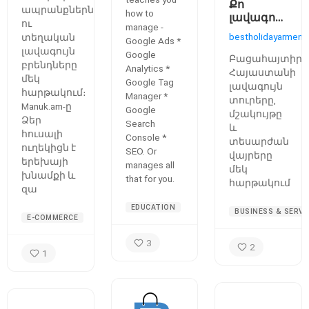
Քո
ապրանքներն
how to
լավագույն
ու
manage -
ճանապարհոր
bestholidayarmeni
տեղական
Google Ads *
սկսվում է
լավագույն
Google
այստեղ
Բացահայտիր
բրենդները
Analytics *
Հայաստանի
մեկ
Google Tag
լավագույն
հարթակում։
Manager *
տուրերը,
Manuk.am-ը
Google
մշակույթը
Ձեր
Search
և
հուսալի
Console *
տեսարժան
ուղեկիցն է
SEO. Or
վայրերը
երեխայի
manages all
մեկ
խնամքի և
that for you.
հարթակում
զա
EDUCATION
BUSINESS & SERVI
E-COMMERCE
3
2
1