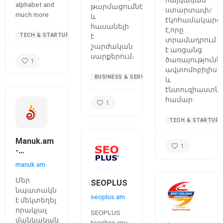
alphabet and
թարմացումներ
ավտոմոբիլի
ստարտափ/
much more
և
համար
էկոհամակարգ
հասանելի
է,որը
TECH & STARTUPS
է
տրամադրում
շարժական
է առցանց
սարքերում։
ծառայությունն
1
ավտոմոբիլիստ
BUSINESS & SERVICES
և
էնտուզիաստն
համար:
1
TECH & STARTUPS
Manuk.am
1
-
Մանկական
manuk.am
օնլայն
խանութ
Մեր
SEOPLUS
նպատակն
seoplus.am
է մեկտեղել
որակյալ
SEOPLUS
մանկական
teaches you