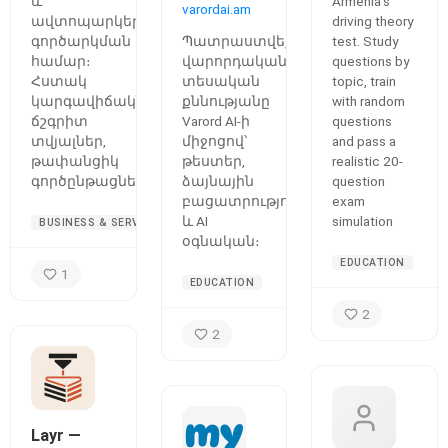
քննությունների
և
Armenia's
varordai.am
exam
պատրաստման
ավտոպարկերի
driving theory
օնլայն
գործարկման
Պատրաստվեք
test. Study
հարթակ
համար։
վարորդական
questions by
Հստակ
տեսական
topic, train
կարգավիճակներ,
քննությանը
with random
ճշգրիտ
Varord AI-ի
questions
տվյալներ,
միջոցով՝
and pass a
թափանցիկ
թեստեր,
realistic 20-
գործընթացներ։
ձայնային
question
բացատրություններ
exam
և AI
simulation
BUSINESS & SERVICES
օգնական։
EDUCATION
1
EDUCATION
2
2
Layr —