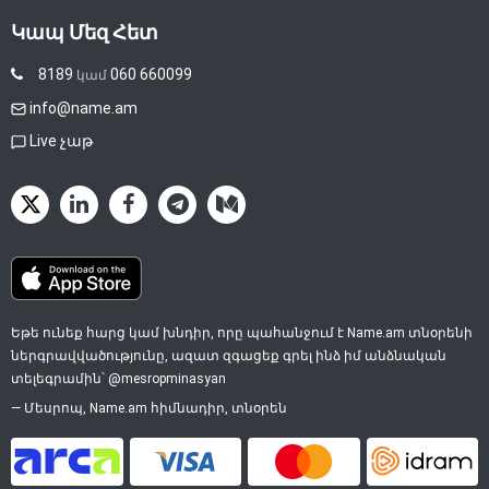
Կապ Մեզ Հետ
8189
060 660099
կամ
info@name.am
Live չաթ
Եթե ունեք հարց կամ խնդիր, որը պահանջում է Name.am տնօրենի
ներգրավվածությունը, ազատ զգացեք գրել ինձ իմ անձնական
տելեգրամին՝
@mesropminasyan
—
Մեսրոպ
, Name.am հիմնադիր, տնօրեն
ArCa
Visa
Mastercard
Idram