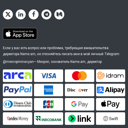
Если у вас есть вопрос или проблема, требующая вмешательства
директора Name.am, не стесняйтесь писать мне в мой личный Telegram:
@mesropminasyan
—
Месроп
, основатель Name.am, директор
ArCa
Visa
Mastercard
Idram
PayPal
American Express
Discover
Alipay
Diners Club
JCB
Google Pay
Apple P
YooMoney
InecoBank
Link by Stripe
SWIFT