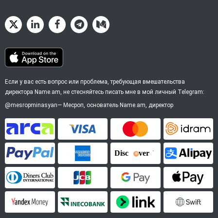
Если у вас есть вопрос или проблема, требующая вмешательства
директора Name.am, не стесняйтесь писать мне в мой личный Telegram:
@mesropminasyan
—
Месроп
, основатель Name.am, директор
ArCa
Visa
Mastercard
Idram
PayPal
American Express
Discover
Alipay
Diners Club
JCB
Google Pay
Apple P
YooMoney
InecoBank
Link by Stripe
SWIFT