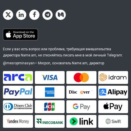
Если у вас есть вопрос или проблема, требующая вмешательства
директора Name.am, не стесняйтесь писать мне в мой личный Telegram:
@mesropminasyan
—
Месроп
, основатель Name.am, директор
ArCa
Visa
Mastercard
Idram
PayPal
American Express
Discover
Alipay
Diners Club
JCB
Google Pay
Apple P
YooMoney
InecoBank
Link by Stripe
SWIFT